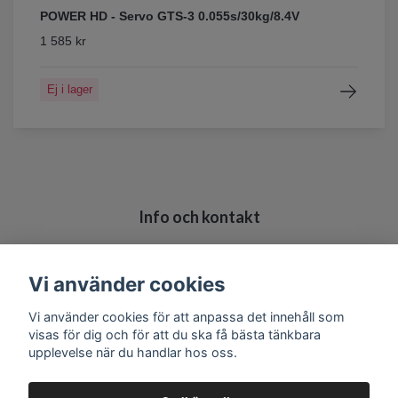
POWER HD - Servo GTS-3 0.055s/30kg/8.4V
1 585 kr
Ej i lager
Info och kontakt
Köpvillkor
Kontakt
Vi använder cookies
Vi använder cookies för att anpassa det innehåll som
visas för dig och för att du ska få bästa tänkbara
upplevelse när du handlar hos oss.