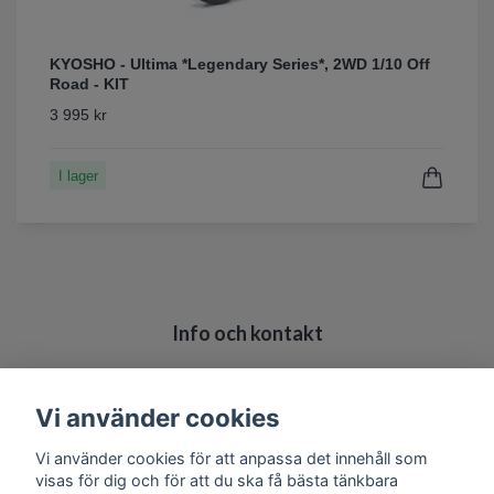
KYOSHO - Ultima *Legendary Series*, 2WD 1/10 Off
Road - KIT
3 995 kr
I lager
Info och kontakt
Köpvillkor
Kontakt
Vi använder cookies
Vi använder cookies för att anpassa det innehåll som
visas för dig och för att du ska få bästa tänkbara