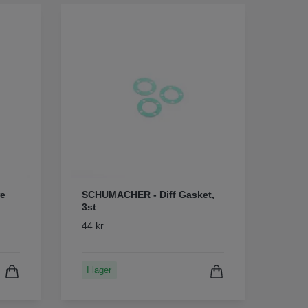
e
SCHUMACHER - Diff Gasket,
3st
44 kr
I lager