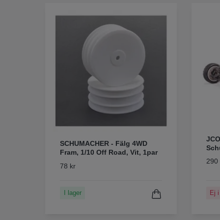
JCO
SCHUMACHER - Fälg 4WD
Sch
Fram, 1/10 Off Road, Vit, 1par
290 
78 kr
I lager
Ej i