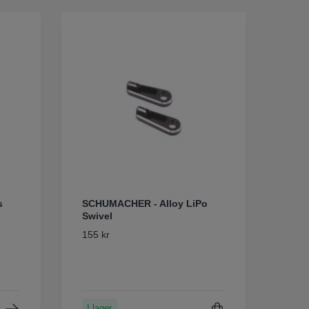
s
SCHUMACHER - Alloy LiPo
Swivel
155 kr
I lager