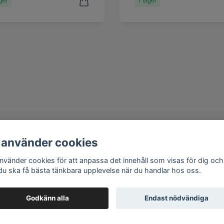
ger
I lager
 använder cookies
använder cookies för att anpassa det innehåll som visas för dig och
 du ska få bästa tänkbara upplevelse när du handlar hos oss.
Godkänn alla
Endast nödvändiga
© 2026 HMRC
–
Powered by Quickbutik