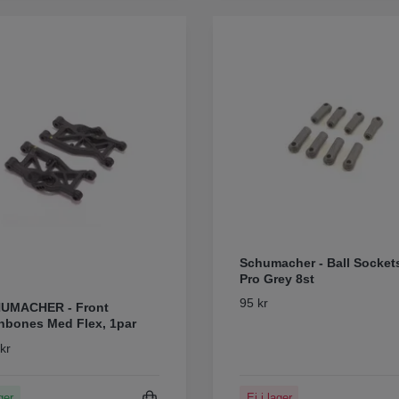
Schumacher - Ball Socket
Pro Grey 8st
95 kr
UMACHER - Front
hbones Med Flex, 1par
kr
ger
Ej i lager