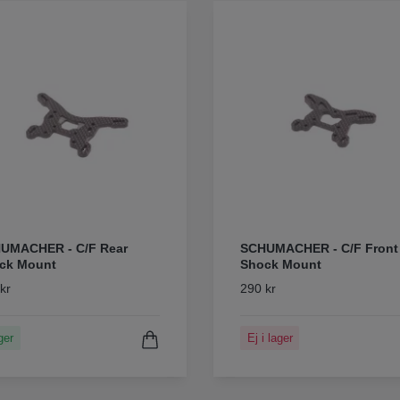
UMACHER - C/F Rear
SCHUMACHER - C/F Front
ck Mount
Shock Mount
kr
290 kr
ger
Ej i lager