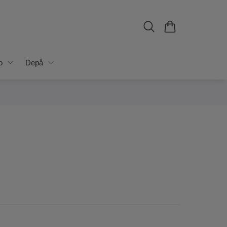
o
Depå