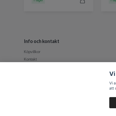
I lager
I la
Info och kontakt
Köpvillkor
Kontakt
Vi
Vi 
att