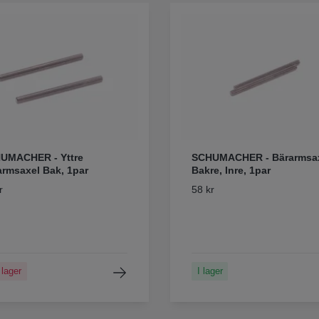
UMACHER - Yttre
SCHUMACHER - Bärarmsax
armsaxel Bak, 1par
Bakre, Inre, 1par
r
58 kr
 lager
I lager