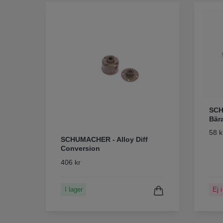
SCH
Bär
58 k
SCHUMACHER - Alloy Diff
Conversion
406 kr
I lager
Ej i