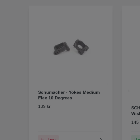
Schumacher - Yokes Medium
Flex 10 Degrees
139 kr
SCH
Wis
145 
Ej i lager
I la