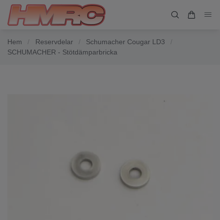
Hem
/
Reservdelar
/
Schumacher Cougar LD3
/
SCHUMACHER - Stötdämparbricka