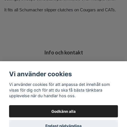
It fits all Schumacher slipper clutches on Cougars and CATs.
Info och kontakt
Köpvillkor
Kontakt
Vi använder cookies
Vi använder cookies för att anpassa det innehåll som
visas för dig och för att du ska få bästa tänkbara
upplevelse när du handlar hos oss.
Godkänn alla
Endast nödvändiga