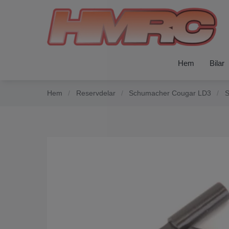
Hem
Bilar
Hem
/
Reservdelar
/
Schumacher Cougar LD3
/
S