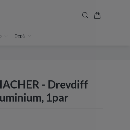
o
Depå
CHER - Drevdiff
luminium, 1par