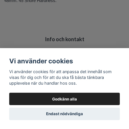
48mm. 45 Shore Hardness.
Info och kontakt
Köpvillkor
Kontakt
Vi använder cookies
Vi använder cookies för att anpassa det innehåll som
visas för dig och för att du ska få bästa tänkbara
upplevelse när du handlar hos oss.
Godkänn alla
Endast nödvändiga
© 2026 HMRC
–
Powered by Quickbutik